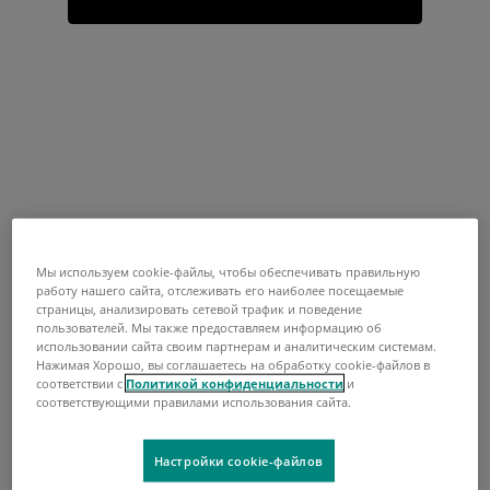
Мы используем cookie-файлы, чтобы обеспечивать правильную
работу нашего сайта, отслеживать его наиболее посещаемые
страницы, анализировать сетевой трафик и поведение
пользователей. Мы также предоставляем информацию об
использовании сайта своим партнерам и аналитическим системам.
Нажимая Хорошо, вы соглашаетесь на обработку cookie-файлов в
соответствии с
Политикой конфиденциальности
и
соответствующими правилами использования сайта.
Настройки cookie-файлов